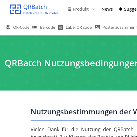
QRBatch
Produkt
News
Sugge
batch create QR codes
QR-Code
Barcode
Label QR code
Poster zusammenf
QRBatch Nutzungsbedingunge
Nutzungsbestimmungen der W
Vielen Dank für die Nutzung der QRBatch Q