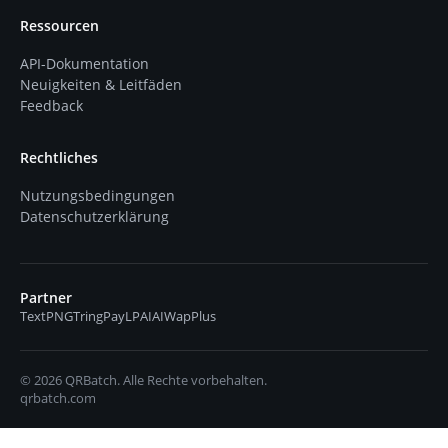
Ressourcen
API-Dokumentation
Neuigkeiten & Leitfäden
Feedback
Rechtliches
Nutzungsbedingungen
Datenschutzerklärung
Partner
TextPNG
TringPay
LPAIAI
WapPlus
© 2026 QRBatch. Alle Rechte vorbehalten.
qrbatch.com