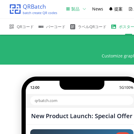
QRBatch
製品
News
提案
batch create QR codes
QRコード
バーコード
ラベルQRコード
ポスタ
Customize graph
12:00
5G
100%
qrbatch.com
New Product Launch: Special Offer