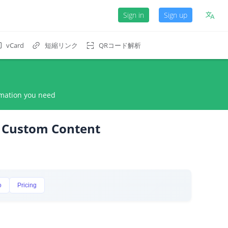
Sign in
Sign up
短縮リンク
QRコード解析
vCard
rmation you need
h Custom Content
o
Pricing