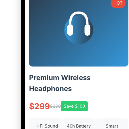
HOT
Premium Wireless
Headphones
$299
$399
Save $100
Hi-Fi Sound
40h Battery
Smart