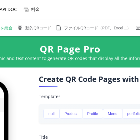
API DOC
料金
ーを統合
動的QRコード
ファイルQRコード（PDF、Excel ...）
QR Page Pro
ic and text content to generate QR codes that display all the info
Create QR Code Pages wit
Templates
null
Product
Profile
Menu
portfoli
Title