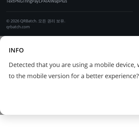
TextPNG
TringPay
LPAIAI
WapPlus
© 2026 QRBatch. 모든 권리 보유.
qrbatch.com
INFO
Detected that you are using a mobile device, 
to the mobile version for a better experience?