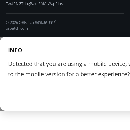
TextPNG
TringPay
LPAIAI
WapPlus
© 2026 QRBatch สงวนลิขสิทธิ์
qrbatch.com
INFO
Detected that you are using a mobile device, 
to the mobile version for a better experience?