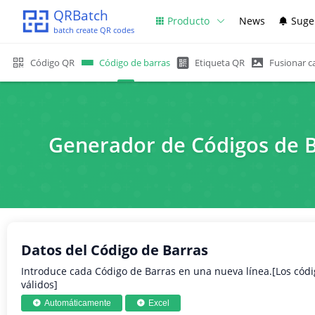
QRBatch
Producto
News
Suge
batch create QR codes
Código QR
Código de barras
Etiqueta QR
Fusionar ca
Generador de Códigos de Ba
Datos del Código de Barras
Introduce cada Código de Barras en una nueva línea.[Los có
válidos]
Automáticamente
Excel