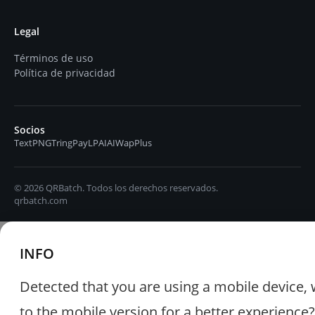
Legal
Términos de uso
Política de privacidad
Socios
TextPNG
TringPay
LPAIAI
WapPlus
© 2026 QRBatch. Todos los derechos reservados.
qrbatch.com
INFO
Detected that you are using a mobile device, 
to the mobile version for a better experience?