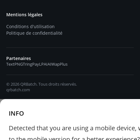
Mentions légales
Conditions d'utilisation
Politique de confidentialité
Partenaires
TextPNG
TringPay
LPAIAI
WapPlus
© 2026 QRBatch. Tous droits réservés.
qrbatch.com
INFO
Detected that you are using a mobile device, 
to the mobile version for a better experience?