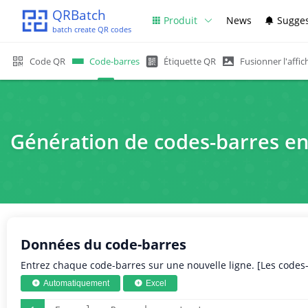
QRBatch
Produit
News
Sugges
batch create QR codes
Code QR
Code-barres
Étiquette QR
Fusionner l'affic
Génération de codes-barres en u
Données du code-barres
Entrez chaque code-barres sur une nouvelle ligne. [Les code
Automatiquement
Excel