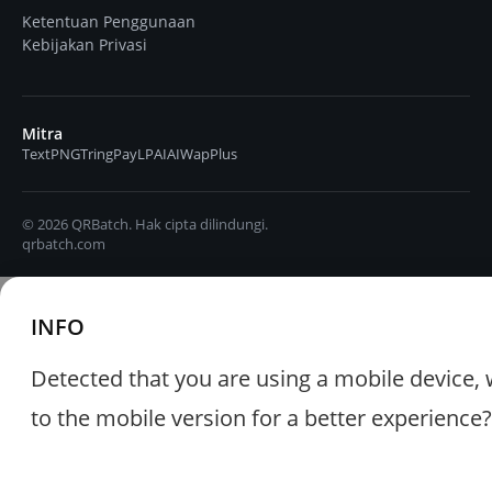
Ketentuan Penggunaan
Kebijakan Privasi
Mitra
TextPNG
TringPay
LPAIAI
WapPlus
© 2026 QRBatch. Hak cipta dilindungi.
qrbatch.com
INFO
Detected that you are using a mobile device, 
to the mobile version for a better experience?