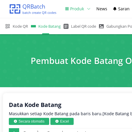
QRBatch
Produk
News
Saran
batch create QR codes
Kode QR
Kode Batang
Label QR code
Gabungkan Po
Pembuat Kode Batang On
Data Kode Batang
Masukkan setiap Kode Batang pada baris baru.[Kode Batang 
Secara otomatis
Excel