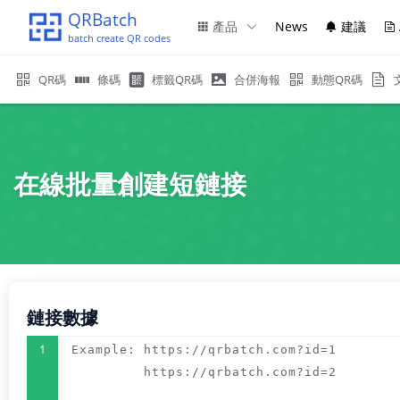
QRBatch
產品
News
建議
batch create QR codes
QR碼
條碼
標籤QR碼
合併海報
動態QR碼
在線批量創建短鏈接
鏈接數據
1