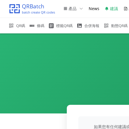
QRBatch
產品
News
建議
batch create QR codes
QR碼
條碼
標籤QR碼
合併海報
動態QR碼
如果您有任何建議或