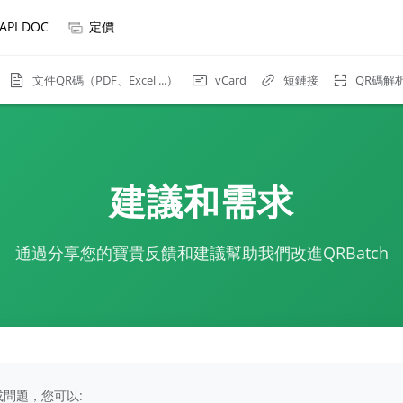
API DOC
定價
文件QR碼（PDF、Excel ...）
短鏈接
QR碼解
vCard
建議和需求
通過分享您的寶貴反饋和建議幫助我們改進QRBatch
問題，您可以: