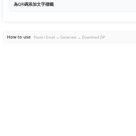
為QR碼添加文字標籤
How to use
Paste / Excel → Generate → Download ZIP