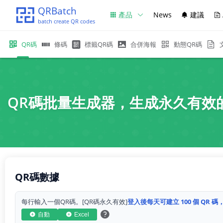
QRBatch
產品
News
建議
batch create QR codes
QR碼
條碼
標籤QR碼
合併海報
動態QR碼
QR碼批量生成器，生成永久有效
QR碼數據
每行輸入一個QR碼。[QR碼永久有效]
登入後每天可建立 100 個 QR
自動
Excel