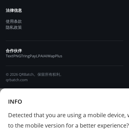
法律信息
使用条款
隐私政策
合作伙伴
TextPNG
TringPay
LPAIAI
WapPlus
© 2026 QRBatch。保留所有权利。
qrbatch.com
INFO
Detected that you are using a mobile device, 
to the mobile version for a better experience?